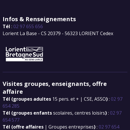
Infos & Renseignements
Tél
:
02 97 655 656
Lorient La Base - CS 20379 - 56323 LORIENT Cedex
Visites groupes, enseignants, offre
affaire
Tél (groupes adultes
15 pers. et + | CSE, ASSO
)
:
02 97
654 285
Tél (groupes enfants
scolaires, centres loisirs
)
:
02 97
654 577
Tél (offre affaires
| Groupes entreprises
)
:
02 97 654