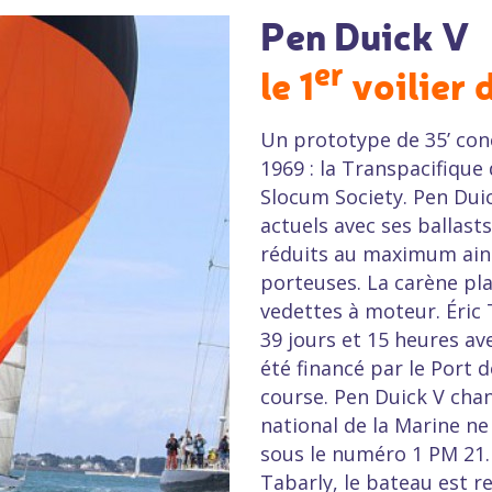
Pen Duick V
er
le 1
voilier 
Un prototype de 35’ con
1969 : la Transpacifique
Slocum Society. Pen Dui
actuels avec ses ballasts
réduits au maximum ainsi
porteuses. La carène pl
vedettes à moteur. Éric
39 jours et 15 heures ave
été financé par le Port 
course. Pen Duick V cha
national de la Marine ne l
sous le numéro 1 PM 21. D
Tabarly, le bateau est 