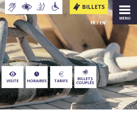
BILLETS
MENU
FR
EN
BILLETS
VISITE
HORAIRES
TARIFS
COUPLÉS