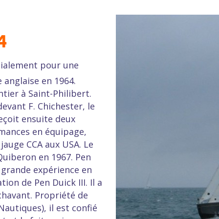
4
écialement pour une
e anglaise en 1964.
tier à Saint-Philibert.
evant F. Chichester, le
reçoit ensuite deux
mances en équipage,
 jauge CCA aux USA. Le
 Quiberon en 1967. Pen
e grande expérience en
ion de Pen Duick III. Il a
chavant. Propriété de
autiques), il est confié