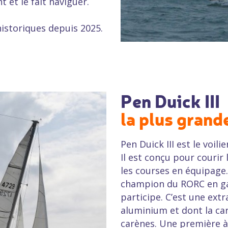
t et le fait naviguer.
historiques depuis 2025.
Pen Duick III
la plus grand
Pen Duick III est le voil
Il est conçu pour courir 
les courses en équipage.
champion du RORC en gag
participe. C’est une ext
aluminium et dont la car
carènes. Une première à