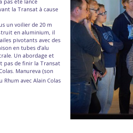
a pas été lancé
ant la Transat à cause
us un voilier de 20 m
truit en aluminium, il
iles pivotants avec des
aison en tubes d’alu
trale. Un abordage et
pas de finir la Transat
 Colas. Manureva (son
u Rhum avec Alain Colas