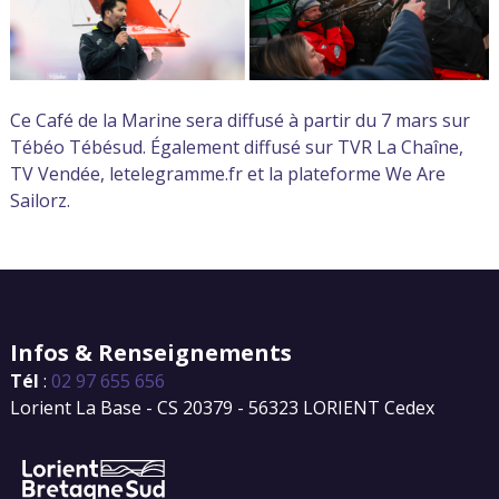
Ce Café de la Marine sera diffusé à partir du 7 mars sur
Tébéo Tébésud. Également diffusé sur TVR La Chaîne,
TV Vendée, letelegramme.fr et la plateforme We Are
Sailorz.
Infos & Renseignements
Tél
:
02 97 655 656
Lorient La Base - CS 20379 - 56323 LORIENT Cedex