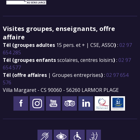
Visites groupes, enseignants, offre
affaire
Tél (groupes adultes
15 pers. et + | CSE, ASSO
)
:
02 97
654 285
Tél (groupes enfants
scolaires, centres loisirs
)
:
02 97
654 577
Tél (offre affaires
| Groupes entreprises
)
:
02 97 654
576
Villa Margaret - CS 90060 - 56260 LARMOR PLAGE