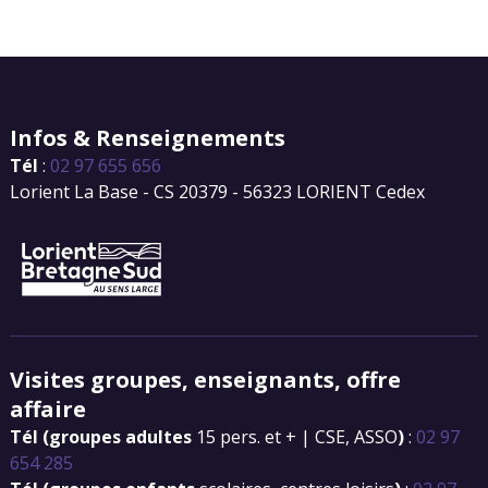
Partie fixe et immergée de la
coque sous le bateau faisant
Infos & Renseignements
office de dérive fixe et de
contrepoids à la gîte du bateau
Tél
:
02 97 655 656
Lorient La Base - CS 20379 - 56323 LORIENT Cedex
Visites groupes, enseignants, offre
affaire
Tél (groupes adultes
15 pers. et + | CSE, ASSO
)
:
02 97
654 285