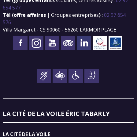
Tél (groupes enfants
scolaires, centres loisirs
)
:
02 97
654 577
Tél (offre affaires
| Groupes entreprises
)
:
02 97 654
576
Villa Margaret - CS 90060 - 56260 LARMOR PLAGE
LA CITÉ DE LA VOILE ÉRIC TABARLY
LA CITÉ DE LA VOILE