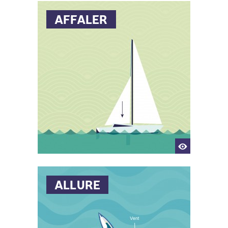
AFFALER
Manœuvrer le voilier de manière
à éloigner son nez de l'axe du
vent
ALLURE
Action de descendre une voile. On
dit aussi "amener" une voile