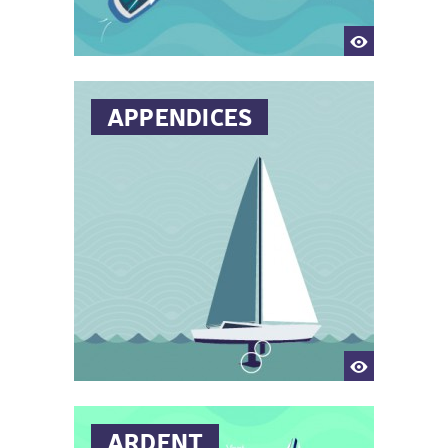
APPENDICES
Côté du bateau par lequel il
reçoit le vent ("bâbord amures",
lorsque le vent vient de bâbord ;
"tribord amures", lorsque le vent
vient de tribord).
ARDENT