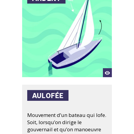
Éléments immergés du bateau
AULOFÉE
Se dit d'un bateau qui a une
tendance naturelle à remonter au
Mouvement d’un bateau qui lofe.
vent
Soit, lorsqu’on dirige le
gouvernail et qu’on manoeuvre