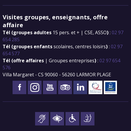
Visites groupes, enseignants, offre
affaire
Tél (groupes adultes
15 pers. et + | CSE, ASSO
)
:
02 97
654 285
Tél (groupes enfants
scolaires, centres loisirs
)
:
02 97
654 577
Tél (offre affaires
| Groupes entreprises
)
:
02 97 654
576
Villa Margaret - CS 90060 - 56260 LARMOR PLAGE