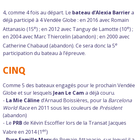
4, comme 4 fois au départ. Le
bateau d’Alexia Barrier
a
déjà participé à 4 Vendée Globe : en 2016 avec Romain
e
e
Attanasio (15
) ; en 2012 avec Tanguy de Lamotte (10
) ;
en 2004 avec Marc Thiercelin (abandon) ; en 2000 avec
e
Catherine Chabaud (abandon). Ce sera donc la 5
participation du bateau à l’épreuve.
CINQ
Comme 5 des bateaux engagés pour le prochain Vendée
Globe et sur lesquels
Jean Le Cam
a déjà couru.
-
La Mie Câline
d’Arnaud Boissières, pour la
Barcelona
World Race
en 2011 sous les couleurs de
Président
(abandon)
- Le
PRB
de Kévin Escoffier lors de la Transat Jacques
er
Vabre en 2014 (1
)
-
Pure Famille Mary
de Romain Attanasio, sur lequel il a