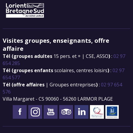
Visites groupes, enseignants, offre
affaire
Tél (groupes adultes
15 pers. et + | CSE, ASSO
)
:
02 97
654 285
Tél (groupes enfants
scolaires, centres loisirs
)
:
02 97
654 577
Tél (offre affaires
| Groupes entreprises
)
:
02 97 654
576
Villa Margaret - CS 90060 - 56260 LARMOR PLAGE