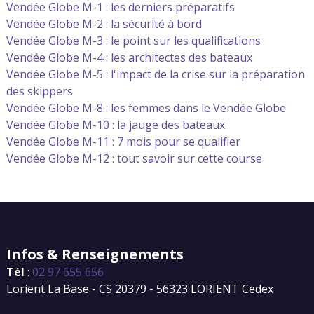
Vendée Globe M-1 : les derniers préparatifs
Vendée Globe M-2 : l
a sécurité à bord
Vendée Globe M-3 : l
e point sur les qualifications
Vendée Globe M-4 : l
es architectes des bateaux
Vendée Globe M-5 : l
'impact de la crise sur la préparation
des skippers
Vendée Globe M-8 : l
es femmes dans le Vendée Globe
Vendée Globe M-10 : la jauge des bateaux
Vendée Globe M-11 : 7 mois pour se qualifier
Vendée Globe M-12 : tout savoir sur cette course
Infos & Renseignements
Tél
:
02 97 655 656
Lorient La Base - CS 20379 - 56323 LORIENT Cedex